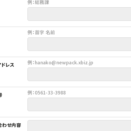
例：総務課
例：苗字 名前
例：hanako@newpack.xbiz.jp
アドレス
例：0561-33-3988
号
合わせ内容