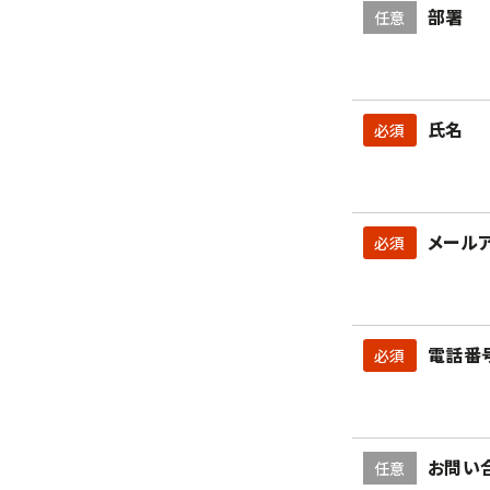
部署
任意
氏名
必須
メール
必須
電話番
必須
お問い
任意