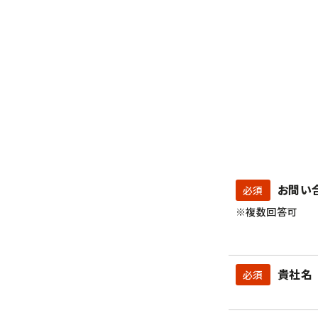
お問い
必須
※複数回答可
貴社名
必須